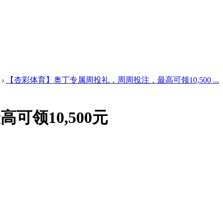
›
【杏彩体育】奥丁专属周投礼，周周投注，最高可领10,500 ...
领10,500元