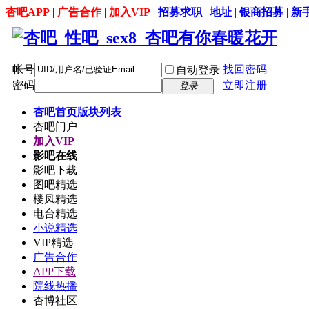
杏吧APP
|
广告合作
|
加入VIP
|
招募求职
|
地址
|
银商招募
|
新
帐号
找回密码
自动登录
密码
立即注册
登录
杏吧首页
版块列表
杏吧门户
加入VIP
影吧在线
影吧下载
图吧精选
楼凤精选
电台精选
小说精选
VIP精选
广告合作
APP下载
院线热播
杏博社区