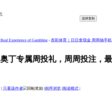
元
选择复制
 Experience of Gambling
›
杏彩体育｜日日拿现金 周周抽手机
奥丁专属周投礼，周周投注，最高可
6
|
只看该作者
|
倒序浏览
|
阅读模式
|