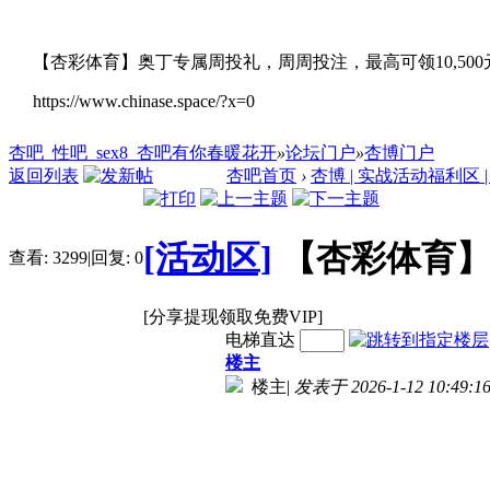
【杏彩体育】奥丁专属周投礼，周周投注，最高可领10,500
https://www.chinase.space/?x=0
杏吧_性吧_sex8_杏吧有你春暖花开
»
论坛门户
»
杏博门户
返回列表
杏吧首页
›
杏博 | 实战活动福利区 | Real
[活动区]
【杏彩体育】
查看:
3299
|
回复:
0
[分享提现领取免费VIP]
电梯直达
楼主
楼主
|
发表于 2026-1-12 10:49:1