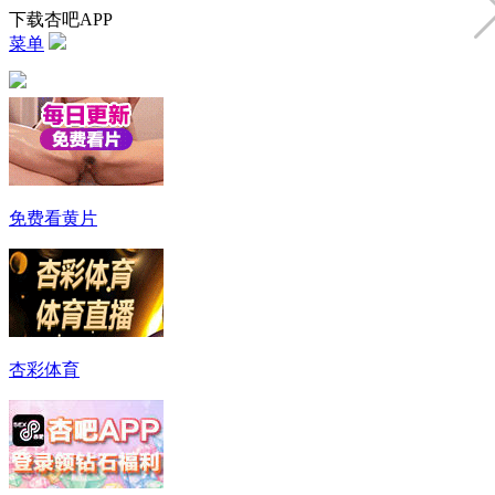
下载杏吧APP
菜单
免费看黄片
杏彩体育