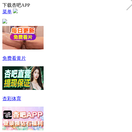
下载杏吧APP
菜单
免费看黄片
杏彩体育