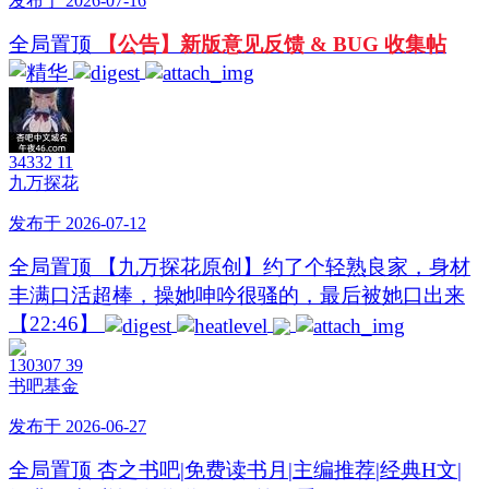
发布于 2026-07-16
全局置顶
【公告】新版意见反馈 & BUG 收集帖
34332
11
九万探花
发布于 2026-07-12
全局置顶
【九万探花原创】约了个轻熟良家，身材
丰满口活超棒，操她呻吟很骚的，最后被她口出来
【22:46】
130307
39
书吧基金
发布于 2026-06-27
全局置顶
杏之书吧|免费读书月|主编推荐|经典H文|