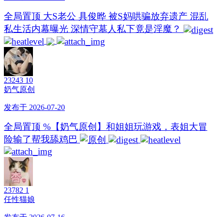
全局置顶
大S老公 具俊晔 被S妈哄骗放弃遗产 混乱
私生活内幕曝光 深情守墓人私下竟是淫魔？
23243
10
奶气原创
发布于 2026-07-20
全局置顶
%【奶气原创】和姐姐玩游戏，表姐大冒
险输了帮我舔鸡巴
23782
1
任性猫娘