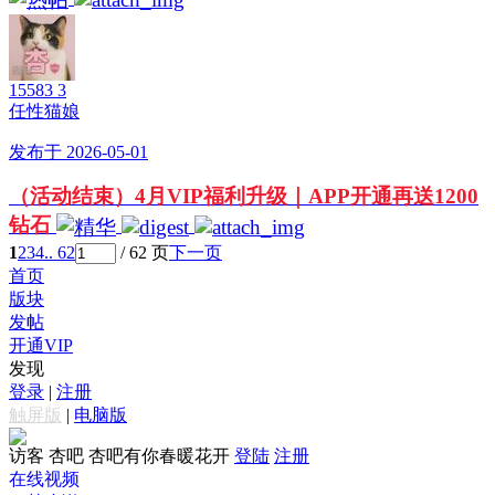
15583
3
任性猫娘
发布于 2026-05-01
（活动结束）4月VIP福利升级｜APP开通再送1200
钻石
1
2
3
4
.. 62
/ 62 页
下一页
首页
版块
发帖
开通VIP
发现
登录
|
注册
触屏版
|
电脑版
访客
杏吧 杏吧有你春暖花开
登陆
注册
在线视频