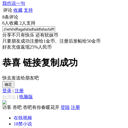
我也说一句
评论
收藏
支持
8
条评论
6
人收藏
2
人支持
分享不只有快乐 还有软妹币
只要朋友成功注册给1金币、注册后发帖给50金币
好友充值返现25%人民币
恭喜 链接复制成功
快去发送给朋友吧
确定
登录
|
注册
触屏版
|
电脑版
访客
杏吧 杏吧有你春暖花开
登陆
注册
在线视频
18禁小说