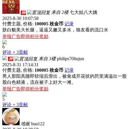
来自 2楼
七大姑八大姨
神
2025-8-30 10:07:58
付费主题, 价格:
100005 枚金币
记录
肤白貌美大长腿，逼逼又嫩又多水，狼友看的流口水
举报广告即得积分奖励
6
评论
+ 3贡献
来自 3楼
philips70liujun
神
2025-8-31 17:14:31
付费主题, 价格:
100005 枚金币
记录
男人那阳具随即软缩后滑出，被肏成开花状的屄里满溢出一股
股白色精液，流在被子上好大一滩。
举报广告即得积分奖励
5
评论
+ 3贡献
地板
hua122