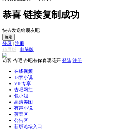
恭喜 链接复制成功
快去发送给朋友吧
确定
登录
|
注册
触屏版
|
电脑版
访客
杏吧 杏吧有你春暖花开
登陆
注册
在线视频
18禁小说
VIP专享
杏吧网红
包小姐
高清美图
有声小说
菠菜区
公告区
新版论坛入口