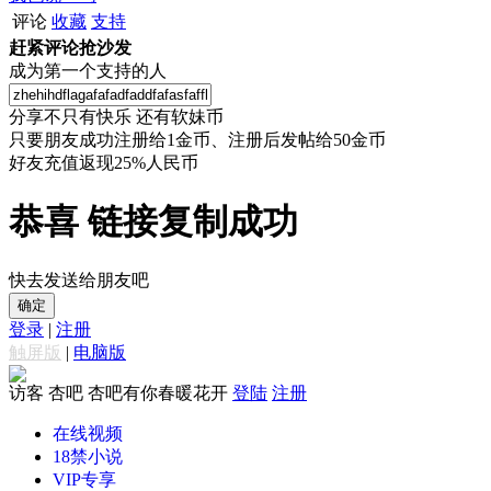
评论
收藏
支持
赶紧评论抢沙发
成为第一个支持的人
分享不只有快乐 还有软妹币
只要朋友成功注册给1金币、注册后发帖给50金币
好友充值返现25%人民币
恭喜 链接复制成功
快去发送给朋友吧
确定
登录
|
注册
触屏版
|
电脑版
访客
杏吧 杏吧有你春暖花开
登陆
注册
在线视频
18禁小说
VIP专享