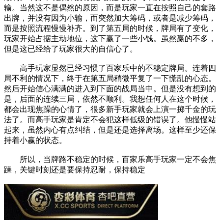
输。当然这不是偶然的原因，而是玩家一直在按照自己的套路
出牌，并没有因为小输，而突然加大筹码，或者是减少筹码，
而是按照流程慢慢补齐。到了第五局的时候，牌局有了变化，
玩家开始占据主动地位，这下赢了一些小钱。虽然赢的不多，
但是这已经给了玩家很大的自信心了。
高手玩家显然已经习惯了百家乐中的不稳定牌局。连着四
局不利的情况下，终于在第五局稍微平复了一下慌乱的心态。
然后开始信心满满的进入到下面的战局当中。但是没有想到的
是，后面的连续三局，依然不顺利。我想任何人在这个时候，
都会出现焦躁的心情了，很多新手玩家就会上演一掷千金的玩
法了。而高手玩家是肯定不会犯这样低级的错误了。他慢慢站
起来，虽然内心有点纠结，但是还是选择离场。这样至少还保
持着小赢的状态。
所以，当牌路不稳定的时候，百家乐高手玩家一定不会焦
躁，关键时刻还是要保持忍耐，保持稳定