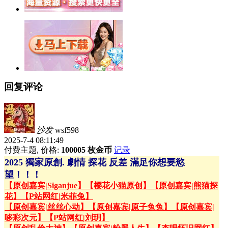
回复评论
沙发
wsf598
2025-7-4 08:11:49
付费主题, 价格:
100005 枚金币
记录
2025 獨家原創. 劇情 探花 反差 滿足你想要慾
望！！！
【原创嘉宾|Siganjue】
【樱花小猫原创】
【原创嘉宾|熊猫探
花】
【P站网红|米菲兔】
【原创嘉宾|丝丝心动】
【原创嘉宾|原子兔兔】
【原创嘉宾|
哆彩次元】
【P站网红|刘玥】