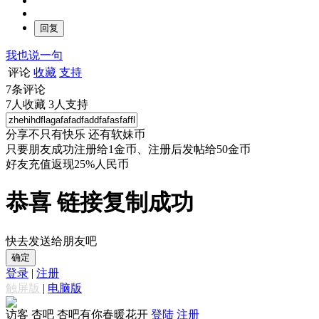
我也说一句
评论
收藏
支持
7
条评论
7
人收藏
3
人支持
分享不只有快乐 还有软妹币
只要朋友成功注册给1金币、注册后发帖给50金币
好友充值返现25%人民币
恭喜 链接复制成功
快去发送给朋友吧
确定
登录
|
注册
触屏版
|
电脑版
访客
杏吧 杏吧有你春暖花开
登陆
注册