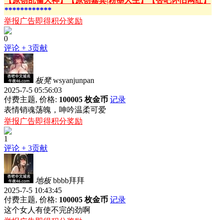
【原创乱倫大神】
【原创嘉宾|粉墨人生】
【杏吧怀旧网红】
************
举报广告即得积分奖励
0
评论
+ 3贡献
板凳
wsyanjunpan
2025-7-5 05:56:03
付费主题, 价格:
100005 枚金币
记录
表情销魂荡魄，呻吟温柔可爱
举报广告即得积分奖励
1
评论
+ 3贡献
地板
bbbb拜拜
2025-7-5 10:43:45
付费主题, 价格:
100005 枚金币
记录
这个女人有使不完的劲啊