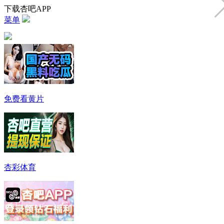
下载杏吧APP
菜单
免费看黄片
杏彩体育