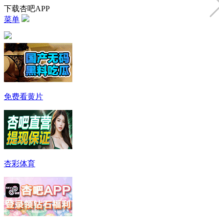
下载杏吧APP
菜单
免费看黄片
杏彩体育